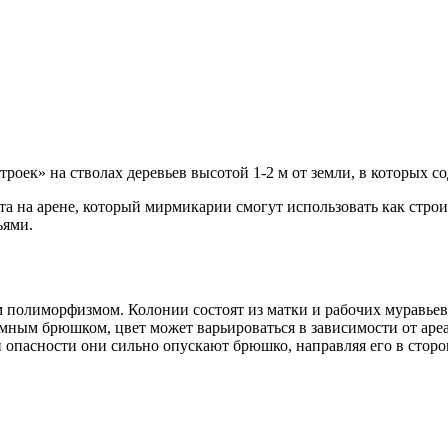
оек» на стволах деревьев высотой 1-2 м от земли, в которых со
та на арене, который мирмикарии смогут использовать как стр
ьями.
лиморфизмом. Колонии состоят из матки и рабочих муравьев, к
мным брюшком, цвет может варьироваться в зависимости от ареа
пасности они сильно опускают брюшко, направляя его в сторону