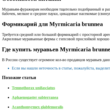
Муравьям-фуражирам необходим тщательно подобранный и разн
бабочек, мелкие и средние пауки, цикадовые насекомые (свину
Формикарий для Myrmicaria brunnea
Требуется средний или большой формикарий с просторной арен
Акриловые муравьиные фермы с гипсовой прослойкой хорошо у
Где купить муравьев Myrmicaria brunn
В России существует огромное кол-во продавцов муравьев данн
Если вы нашли неточность в статье, пожалуйста, выдели
Похожие статьи
Temnothorax unifasciatus
Aphaenogaster subterranea
Acanthomyrmex glabfemoralis