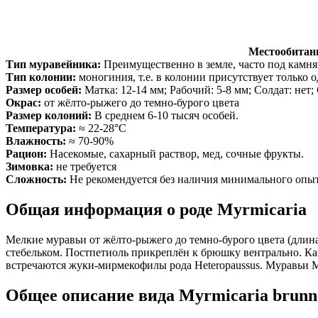
Местообитан
Тип муравейника:
Преимущественно в земле, часто под камня
Тип колонии:
моногиния, т.е. в колонии присутствует только 
Размер особей:
Матка: 12-14 мм; Рабочий: 5-8 мм; Солдат: нет;
Окрас:
от жёлто-рыжего до темно-бурого цвета
Размер колоний:
В среднем 6-10 тысяч особей.
Температура:
≈ 22-28°С
Влажность:
≈ 70-90%
Рацион:
Насекомые, сахарный раствор, мед, сочные фрукты.
Зимовка:
не требуется
Сложность:
Не рекомендуется без наличия минимального опыт
Общая информация о роде Myrmicaria
Мелкие муравьи от жёлто-рыжего до темно-бурого цвета (длина
стебельком. Постпетиоль прикреплён к брюшку вентрально. К
встречаются жуки-мирмекофилы рода Heteropaussus. Муравьи My
Общее описание вида Myrmicaria brunn