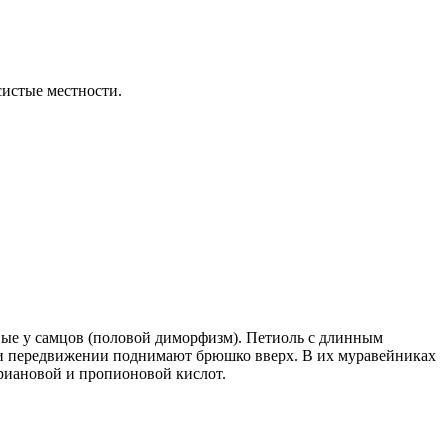
систые местности.
овые у самцов (половой диморфизм). Петиоль с длинным
ри передвижении поднимают брюшко вверх. В их муравейниках
ериановой и пропионовой кислот.