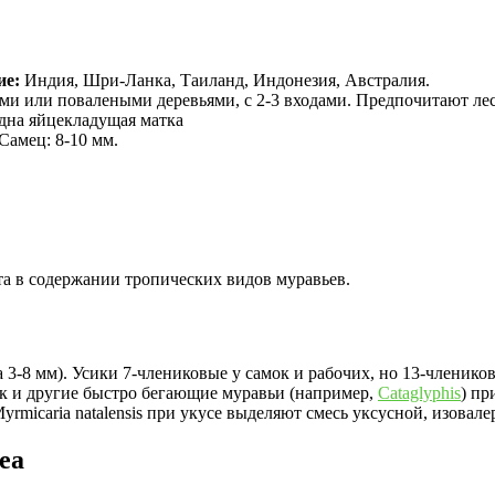
ие:
Индия, Шри-Ланка, Таиланд, Индонезия, Австралия.
ми или повалеными деревьями, с 2-3 входами. Предпочитают ле
одна яйцекладущая матка
 Самец: 8-10 мм.
а в содержании тропических видов муравьев.
 3-8 мм). Усики 7-члениковые у самок и рабочих, но 13-членик
ак и другие быстро бегающие муравьи (например,
Cataglyphis
) п
rmicaria natalensis при укусе выделяют смесь уксусной, изовал
ea