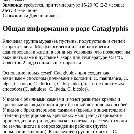
Зимовка:
требуется, при температуре 15-20 °С (2-3 месяца)
Лёт:
В мае-июне
Сложность:
Для новичков
Общая информация о роде Cataglyphis
Ключевая группа муравьёв пустынь, полупустынь и степей
Старого Света. Морфологически и физиологически
адаптированы к жизни в аридных условиях, что позволяет им
выживать даже в пустыне Сахара при температуре +50 °C.
Известно 2 вида социальных паразита.
Основание новых семей Cataglyphis происходит как
зависимым способом (почкование колоний: C. mauritanica, C.
niger, C. cursor, C. floricola, C. hispanica), так и независимым
способом (C. sabulosa, C. livida, C. bicolor).
У видов с обычными самками (имеют развитые крылья и
крыловые мышцы) происходит брачный лёт половых особей.
У видов с брахиптерными самками (крылья в значительной
степени редуцированы, крыловых мышц нет) спаривание
происходит внутри родительского гнезда, а расселяются они
по земле, иногда в сопровождении рабочих (путём
почкования колонии). К последней группе относятся C.