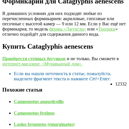
Формикарий для Cataglyphis aenescens
В домашних условиях для них подходят любые из
перечисленных формикариев: акриловые, гипсовые или
песочные с высотой камер — 9 или 12 мм. Если у Вас ещё нет
формикария, то модель
фермы «Джунгли»
или «
Тропики
»
отлично подойдёт для содержания данного вида.
Купить Cataglyphis aenescens
Приобрести степных бегунков
и не только, Вы сможете в
интернет-магазине «Муравьиный дом».
Если вы нашли неточность в статье, пожалуйста,
выделите фрагмент текста и нажмите
Ctrl+Enter
.
12332
Похожие статьи
Camponotus angusticollis
Camponotus festinus
Lasius brunneus (emarginatus)