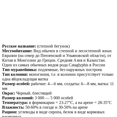
Русское название:
(степной бегунок)
Местообитание:
Вид обычен в степной и лесостепной зонах
Евразии (на север до Пензенской и Ульяновской области), от
Китая и Монголии до Греции. Средняя Азия и Казахстан.
Один из самых обычных видов рода Cataglyphis в России
Тип муравейника:
подземные, без наружных построек
Тип колонии:
моногиния, т.е. в колонии присутствует только
одна яйцекладущая матка
Размер особей:
рабочие: 4—6 мм, солдаты: 6—8 мм, матка: 11
мм
Окрас:
Черный, блестящий
Размер колоний:
3 000 — 5 000 особей
Температура:
в формикарии = 23-27°C, а на арене = 28-35°C
Влажность:
50-60% в гнезде и 30-50% на арене
Рацион:
углеводы в виде сиропа, белок в виде кормовых
насекомых