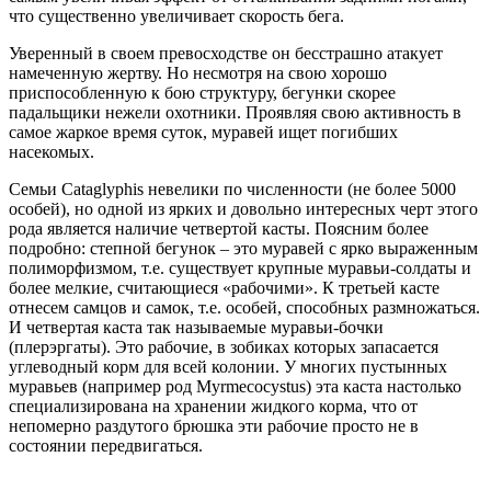
что существенно увеличивает скорость бега.
Уверенный в своем превосходстве он бесстрашно атакует
намеченную жертву. Но несмотря на свою хорошо
приспособленную к бою структуру, бегунки скорее
падальщики нежели охотники. Проявляя свою активность в
самое жаркое время суток, муравей ищет погибших
насекомых.
Семьи Cataglyphis невелики по численности (не более 5000
особей), но одной из ярких и довольно интересных черт этого
рода является наличие четвертой касты. Поясним более
подробно: степной бегунок – это муравей с ярко выраженным
полиморфизмом, т.е. существует крупные муравьи-солдаты и
более мелкие, считающиеся «рабочими». К третьей касте
отнесем самцов и самок, т.е. особей, способных размножаться.
И четвертая каста так называемые муравьи-бочки
(плерэргаты). Это рабочие, в зобиках которых запасается
углеводный корм для всей колонии. У многих пустынных
муравьев (например род Myrmecocystus) эта каста настолько
специализирована на хранении жидкого корма, что от
непомерно раздутого брюшка эти рабочие просто не в
состоянии передвигаться.