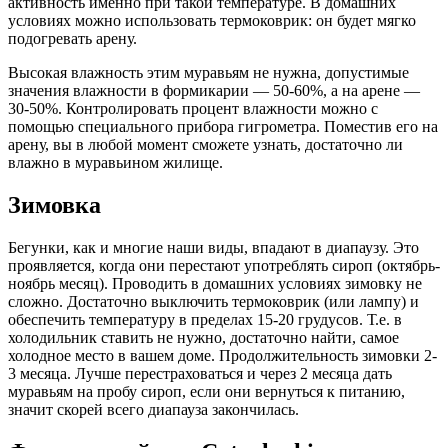
активность именно при такой температуре. В домашних
условиях можно использовать термоковрик: он будет мягко
подогревать арену.
Высокая влажность этим муравьям не нужна, допустимые
значения влажности в формикарии — 50-60%, а на арене —
30-50%. Контролировать процент влажности можно с
помощью специального прибора гигрометра. Поместив его на
арену, вы в любой момент сможете узнать, достаточно ли
влажно в муравьином жилище.
Зимовка
Бегунки, как и многие наши виды, впадают в диапаузу. Это
проявляется, когда они перестают употреблять сироп (октябрь-
ноябрь месяц). Проводить в домашних условиях зимовку не
сложно. Достаточно выключить термоковрик (или лампу) и
обеспечить температуру в пределах 15-20 грудусов. Т.е. в
холодильник ставить не нужно, достаточно найти, самое
холодное место в вашем доме. Продолжительность зимовки 2-
3 месяца. Лучше перестраховаться и через 2 месяца дать
муравьям на пробу сироп, если они вернуться к питанию,
значит скорей всего диапауза закончилась.