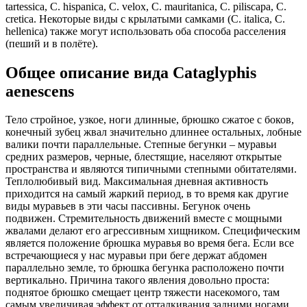
tartessica, C. hispanica, C. velox, C. mauritanica, C. piliscapa, C.
cretica. Некоторые виды с крылатыми самками (C. italica, C.
hellenica) также могут использовать оба способа расселения
(пеший и в полёте).
Общее описание вида Cataglyphis
aenescens
Тело стройное, узкое, ноги длинные, брюшко сжатое с боков,
конечный зубец жвал значительно длиннее остальных, лобные
валики почти параллельные. Степные бегунки – муравьи
средних размеров, черные, блестящие, населяют открытые
пространства и являются типичными степными обитателями.
Теплолюбивый вид. Максимальная дневная активность
приходится на самый жаркий период, в то время как другие
виды муравьев в эти часы пассивны. Бегунок очень
подвижен. Стремительность движений вместе с мощными
жвалами делают его агрессивным хищником. Специфическим
является положение брюшка муравья во время бега. Если все
встречающиеся у нас муравьи при беге держат абдомен
параллельно земле, то брюшка бегунка расположено почти
вертикально. Причина такого явления довольно проста:
поднятое брюшко смещает центр тяжести насекомого, там
самым увеличивая эффект от отталкивания задними ногами,