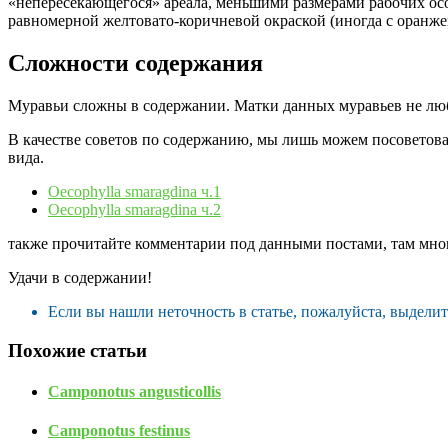
«непересекающегося» ареала, меньшими размерами рабочих особ
равномерной желтовато-коричневой окраской (иногда с оранж
Сложности содержания
Муравьи сложны в содержании. Матки данных муравьев не любя
В качестве советов по содержанию, мы лишь можем посоветоват
вида.
Oecophylla smaragdina ч.1
Oecophylla smaragdina ч.2
также прочитайте комментарии под данными постами, там мног
Удачи в содержании!
Если вы нашли неточность в статье, пожалуйста, выдели
Похожие статьи
Camponotus angusticollis
Camponotus festinus