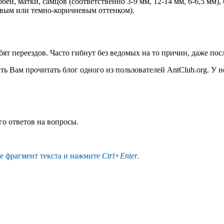
ей, матки, самцов (соответственно 3-9 мм, 12-14 мм, 6-6,5 мм),
евым или темно-коричневым оттенком).
т переездов. Часто гибнут без ведомых на то причин, даже пос
ь Вам прочитать блог одного из пользователей AntClub.org. У 
о ответов на вопросы.
те фрагмент текста и нажмите
Ctrl+Enter
.