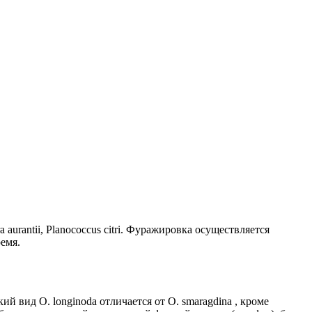
 aurantii, Planococcus citri. Фуражировка осуществляется
емя.
 вид O. longinoda отличается от O. smaragdina , кроме