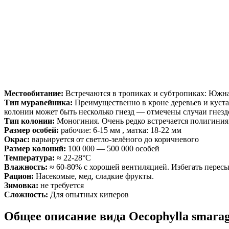
Местообитание:
Встречаются в тропиках и субтропиках: Южна
Тип муравейника:
Преимущественно в кроне деревьев и куста
колонии может быть несколько гнезд — отмечены случаи гнезд
Тип колонии:
Моногиния. Очень редко встречается полигиния
Размер особей:
рабочие: 6-15 мм , матка: 18-22 мм
Окрас:
варьируется от светло-зелёного до коричневого
Размер колоний:
100 000 — 500 000 особей
Температура:
≈ 22-28°С
Влажность:
≈ 60-80% с хорошей вентиляцией. Избегать пересы
Рацион:
Насекомые, мед, сладкие фрукты.
Зимовка:
не требуется
Сложность:
Для опытных киперов
Общее описание вида Oecophylla smara