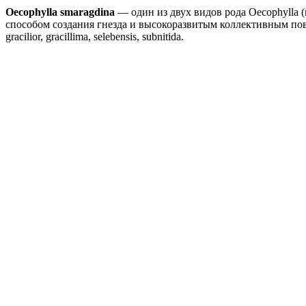
Oecophylla smaragdina
— один из двух видов рода Oecophylla 
способом создания гнезда и высокоразвитым коллективным пове
gracilior, gracillima, selebensis, subnitida.