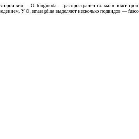
(второй вид — O. longinoda — распространен только в поясе тр
дением. У O. smaragdina выделяют несколько подвидов — fuscoi