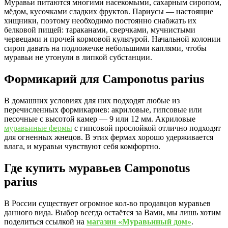
Муравьи питаются многими насекомыми, сахарным сиропом,
мёдом, кусочками сладких фруктов. Париусы — настоящие
хищники, поэтому необходимо постоянно снабжать их
белковой пищей: тараканами, сверчками, мучнистыми
червецами и прочей кормовой культурой. Начальной колонии
сироп давать на подложечке небольшими каплями, чтобы
муравьи не утонули в липкой субстанции.
Формикарий для Camponotus parius
В домашних условиях для них подходят любые из
перечисленных формикариев: акриловые, гипсовые или
песочные с высотой камер — 9 или 12 мм. Акриловые
муравьиные фермы
с гипсовой прослойкой отлично подходят
для огненных жнецов. В этих фермах хорошо удерживается
влага, и муравьи чувствуют себя комфортно.
Где купить муравьев Camponotus
parius
В России существует огромное кол-во продавцов муравьев
данного вида. Выбор всегда остаётся за Вами, мы лишь хотим
поделиться ссылкой на
магазин «Муравьиный дом»
.