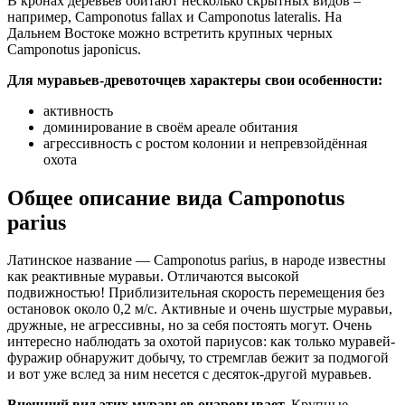
В кронах деревьев обитают несколько скрытных видов –
например, Camponotus fallax и Camponotus lateralis. На
Дальнем Востоке можно встретить крупных черных
Camponotus japonicus.
Для муравьев-древоточцев характеры свои особенности:
активность
доминирование в своём ареале обитания
агрессивность с ростом колонии и непревзойдённая
охота
Общее описание вида Camponotus
parius
Латинское название — Camponotus parius, в народе известны
как реактивные муравьи. Отличаются высокой
подвижностью! Приблизительная скорость перемещения без
остановок около 0,2 м/с. Активные и очень шустрые муравьи,
дружные, не агрессивны, но за себя постоять могут. Очень
интересно наблюдать за охотой париусов: как только муравей-
фуражир обнаружит добычу, то стремглав бежит за подмогой
и вот уже вслед за ним несется с десяток-другой муравьев.
Внешний вид этих муравьев очаровывает.
Крупные,