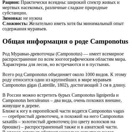
Рацион:
Практически всеядны: широкий спектр живых и
мертвых насекомых, различные сладкие природные
субстанции.
Зимовка:
не нужна
Сложность:
Желательно иметь хотя бы минимальный опыт
содержания муравьев.
Общая информация о роде Camponotus
Род Муравьи-древоточцы (Camponotus) — имеет всемирное
распространение по всем зоогеографическим областям мира.
Характерны для лесов, но встречаются и в пустынях.
Всего род Camponotus объединяет около 1000 видов. К этому
роду относится один из крупнейших в мире муравьев
Camponotus gigas (Latreille, 1802), достигающий 3 см в длину.
В России можно встретить бурых Camponotus ligniperda и
Camponotus herculeanus – два вида, очень похожих внешне,
живущие в дереве.
Ближе к югу в европейской части водятся Camponotus vagus
— серебристый древоточец, и похожий на него Camponotus
saxatilis – золотистый древоточец (по цвету волосков на
брюшке) – распространенный также и в азиатской части.