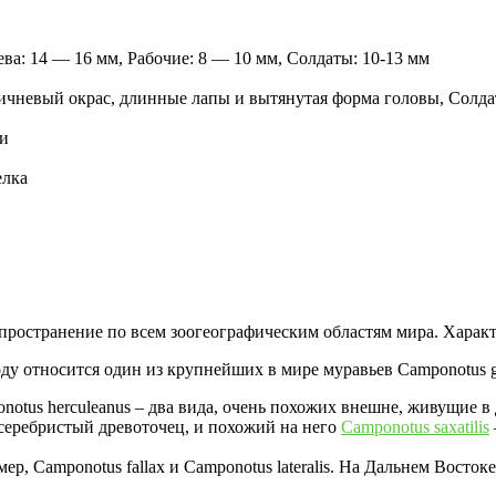
ва: 14 — 16 мм, Рабочие: 8 — 10 мм, Солдаты: 10-13 мм
ричневый окрас, длинные лапы и вытянутая форма головы, Солда
ми
елка
ространение по всем зоогеографическим областям мира. Характе
у относится один из крупнейших в мире муравьев Camponotus giga
notus herculeanus – два вида, очень похожих внешне, живущие в 
еребристый древоточец, и похожий на него
Camponotus saxatilis
р, Camponotus fallax и Camponotus lateralis. На Дальнем Восток