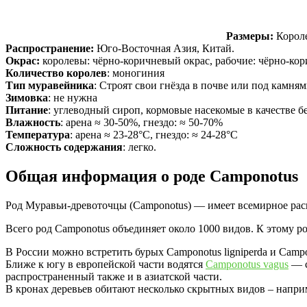
Размеры:
Короле
Распространение:
Юго-Восточная Азия, Китай.
Окрас:
королевы: чёрно-коричневый окрас, рабочие: чёрно-ко
Количество королев
: моногиния
Тип муравейника
: Строят свои гнёзда в почве или под камня
Зимовка
: не нужна
Питание
: углеводный сироп, кормовые насекомые в качестве б
Влажность
: арена ≈ 30-50%, гнездо: ≈ 50-70%
Температура
: арена ≈ 23-28°С, гнездо: ≈ 24-28°С
Сложность содержания
: легко.
Общая информация о роде Camponotus
Род Муравьи-древоточцы (Camponotus) — имеет всемирное расп
Всего род Camponotus объединяет около 1000 видов. К этому род
В России можно встретить бурых Camponotus ligniperda и Campo
Ближе к югу в европейской части водятся
Camponotus vagus
— с
распространенный также и в азиатской части.
В кронах деревьев обитают несколько скрытных видов – наприме