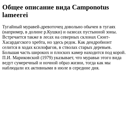
Общее описание вида Camponotus
lameerei
Тугайный муравей-древоточец довольно обычен в тугаях
(например, в долине р.Кушки) и оазисах пустынной зоны.
Встречается также в лесах на северных склонах Сюнт-
Хасардагского хребта, но здесь редок. Как дендробионт
селится в ходах ксилофагов, в стволах старых деревьев.
Большая часть широких и плоских камер находится под корой.
П.И. Мариковский (1979) указывает, что муравьи этого вида
ведут сумеречный и ночной образ жизни, тогда как мы
наблюдали их активными в июле в середине дня.