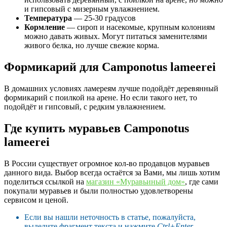
и гипсовый с мизерным увлажнением.
Температура
— 25-30 градусов
Кормление
— сироп и насекомые, крупным колониям
можно давать живых. Могут питаться заменителями
живого белка, но лучше свежие корма.
Формикарий для Camponotus
lameerei
В домашних условиях ламереям лучше подойдёт деревянный
формикарий с поилкой на арене. Но если такого нет, то
подойдёт и гипсовый, с редким увлажнением.
Где купить муравьев Camponotus
lameerei
В России существует огромное кол-во продавцов муравьев
данного вида. Выбор всегда остаётся за Вами, мы лишь хотим
поделиться ссылкой на
магазин «Муравьиный дом»
, где сами
покупали муравьев и были полностью удовлетворены
сервисом и ценой.
Если вы нашли неточность в статье, пожалуйста,
выделите фрагмент текста и нажмите
Ctrl+Enter
.