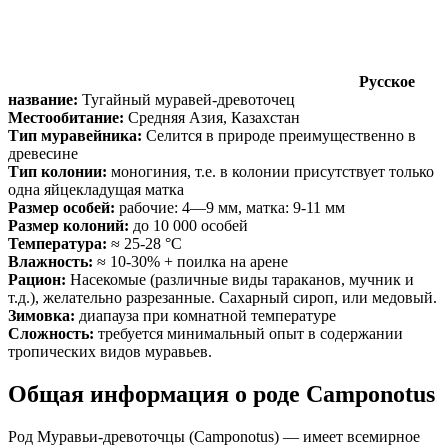
Русское
название:
Тугайный муравей-древоточец
Местообитание:
Средняя Азия, Казахстан
Тип муравейника:
Селится в природе преимущественно в
древесине
Тип колонии:
моногиния, т.е. в колонии присутствует только
одна яйцекладущая матка
Размер особей:
рабочие: 4—9 мм, матка: 9-11 мм
Размер колоний:
до 10 000 особей
Температура:
≈ 25-28 °С
Влажность:
≈ 10-30% + поилка на арене
Рацион:
Насекомые (различные виды тараканов, мучник и
т.д.), желательно разрезанные. Сахарный сироп, или медовый.
Зимовка:
диапауза при комнатной температуре
Сложность:
требуется минимальный опыт в содержании
тропических видов муравьев.
Общая информация о роде Camponotus
Род Муравьи-древоточцы (Camponotus) — имеет всемирное