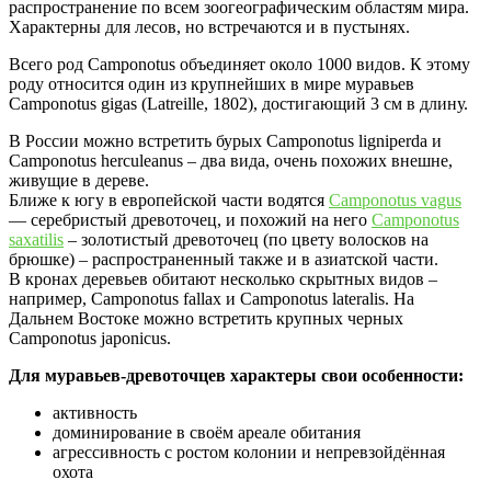
распространение по всем зоогеографическим областям мира.
Характерны для лесов, но встречаются и в пустынях.
Всего род Camponotus объединяет около 1000 видов. К этому
роду относится один из крупнейших в мире муравьев
Camponotus gigas (Latreille, 1802), достигающий 3 см в длину.
В России можно встретить бурых Camponotus ligniperda и
Camponotus herculeanus – два вида, очень похожих внешне,
живущие в дереве.
Ближе к югу в европейской части водятся
Camponotus vagus
— серебристый древоточец, и похожий на него
Camponotus
saxatilis
– золотистый древоточец (по цвету волосков на
брюшке) – распространенный также и в азиатской части.
В кронах деревьев обитают несколько скрытных видов –
например, Camponotus fallax и Camponotus lateralis. На
Дальнем Востоке можно встретить крупных черных
Camponotus japonicus.
Для муравьев-древоточцев характеры свои особенности:
активность
доминирование в своём ареале обитания
агрессивность с ростом колонии и непревзойдённая
охота