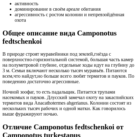
активность
доминирование в своём ареале обитания
агрессивность с ростом колонии и непревзойдённая
охота
Общее описание вида Camponotus
fedtschenkoi
В природе строят муравейники под землей,гнёзда с
поверхностно-горизонтальной системой, большая часть камер
на полуметровой глубине, отдельные ходы идут на глубину до
3 м. Семьи включают несколько тысяч муравьёв. Питаются
всем,что найдут,но больше всего любят термитов и пауков. По
поведению достаточно агрессивные.
Ночной зоофаг, то есть падальщик. Питается трупами
насекомых и пауков. Длусский замечал охоту на закаспийских
термитов вида Anacathotermes ahgerianus. Колонии состоят из
нескольких тысяч рабочих и одной матки. Как говорилось
выше фуражируют ночью.
Отличие Camponotus fedtschenkoi от
Camponotus turkestanus