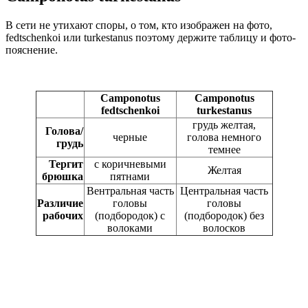
В сети не утихают споры, о том, кто изображен на фото,
fedtschenkoi или
turkestanus
поэтому держите таблицу и фото-
пояснение.
Camponotus
Camponotus
fedtschenkoi
turkestanus
грудь желтая,
Голова/
черные
голова немного
грудь
темнее
Тергит
с коричневыми
Желтая
брюшка
пятнами
Вентральная часть
Центральная часть
Различие
головы
головы
рабочих
(подбородок) с
(подбородок) без
волоками
волосков