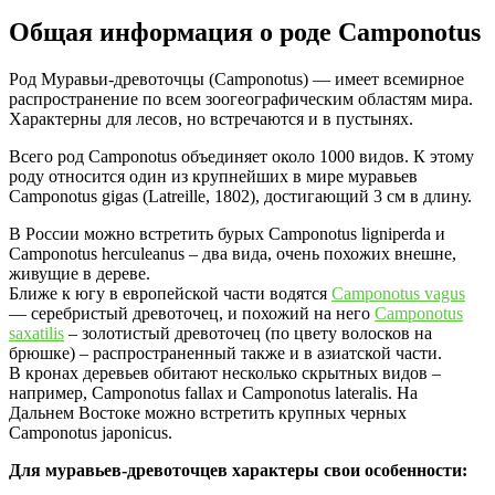
Общая информация о роде Camponotus
Род Муравьи-древоточцы (Camponotus) — имеет всемирное
распространение по всем зоогеографическим областям мира.
Характерны для лесов, но встречаются и в пустынях.
Всего род Camponotus объединяет около 1000 видов. К этому
роду относится один из крупнейших в мире муравьев
Camponotus gigas (Latreille, 1802), достигающий 3 см в длину.
В России можно встретить бурых Camponotus ligniperda и
Camponotus herculeanus – два вида, очень похожих внешне,
живущие в дереве.
Ближе к югу в европейской части водятся
Camponotus vagus
— серебристый древоточец, и похожий на него
Camponotus
saxatilis
– золотистый древоточец (по цвету волосков на
брюшке) – распространенный также и в азиатской части.
В кронах деревьев обитают несколько скрытных видов –
например, Camponotus fallax и Camponotus lateralis. На
Дальнем Востоке можно встретить крупных черных
Camponotus japonicus.
Для муравьев-древоточцев характеры свои особенности: