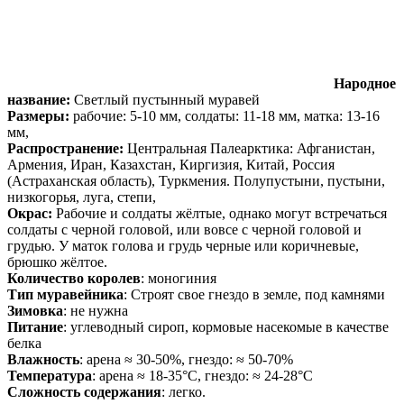
Народное
название:
Светлый пустынный муравей
Размеры:
рабочие: 5-10 мм,
солдаты: 11-18 мм
, матка: 13-16
мм,
Распространение:
Центральная Палеарктика: Афганистан,
Армения, Иран, Казахстан, Киргизия, Китай, Россия
(Астраханская область), Туркмения. Полупустыни, пустыни,
низкогорья, луга, степи,
Окрас:
Рабочие и солдаты жёлтые, однако могут встречаться
солдаты с черной головой, или вовсе с черной головой и
грудью. У маток голова и грудь черные или коричневые,
брюшко жёлтое.
Количество королев
: моногиния
Тип муравейника
: Строят свое гнездо в земле, под камнями
Зимовка
: не нужна
Питание
: углеводный сироп, кормовые насекомые в качестве
белка
Влажность
: арена ≈ 30-50%, гнездо: ≈ 50-70%
Температура
: арена ≈ 18-35°С, гнездо: ≈ 24-28°С
Сложность содержания
: легко.