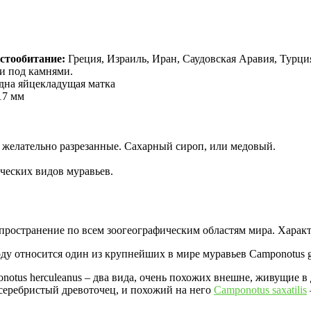
стообитание:
Греция, Израиль, Иран, Саудовская Аравия, Турци
 и под камнями.
одна яйцекладущая матка
17 мм
, желательно разрезанные. Сахарный сироп, или медовый.
ческих видов муравьев.
ространение по всем зоогеографическим областям мира. Характе
у относится один из крупнейших в мире муравьев Camponotus giga
notus herculeanus – два вида, очень похожих внешне, живущие в 
еребристый древоточец, и похожий на него
Camponotus saxatilis