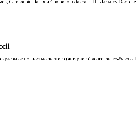
р, Camponotus fallax и Camponotus lateralis. На Дальнем Восток
cii
красом от полностью желтого (янтарного) до желовато-бурого. 