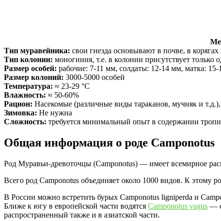
Ме
Тип муравейника:
свои гнезда основывают в почве, в корягах
Тип колонии:
моногиния, т.е. в колонии присутствует только 
Размер особей:
рабочие: 7-11 мм, солдаты: 12-14 мм, матка: 15-
Размер колоний:
3000-5000 особей
Температура:
≈ 23-29 °С
Влажность:
≈ 50-60%
Рацион:
Насекомые (различные виды тараканов, мучняк и т.д.)
Зимовка:
Не нужна
Сложность:
требуется минимальный опыт в содержании тропи
Общая информация о роде Camponotus
Род Муравьи-древоточцы (Camponotus) — имеет всемирное расп
Всего род Camponotus объединяет около 1000 видов. К этому род
В России можно встретить бурых Camponotus ligniperda и Campo
Ближе к югу в европейской части водятся
Camponotus vagus
— с
распространенный также и в азиатской части.