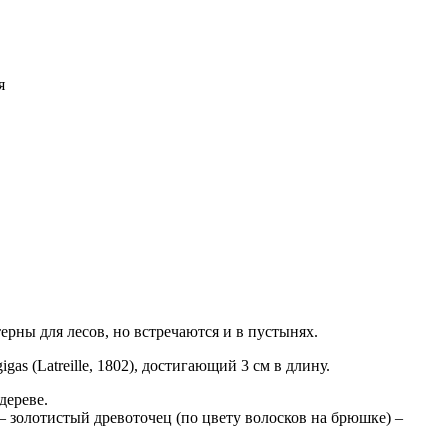
я
рны для лесов, но встречаются и в пустынях.
s (Latreille, 1802), достигающий 3 см в длину.
дереве.
– золотистый древоточец (по цвету волосков на брюшке) –